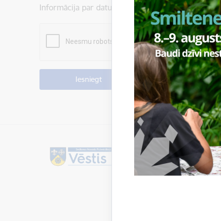
Informācija par datu apstrādi ir atrodama sadaļā: