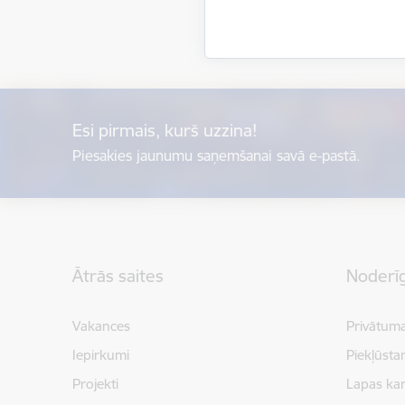
Esi pirmais, kurš uzzina!
Piesakies jaunumu saņemšanai savā e-pastā.
Kājene
Ātrās saites
Noderīg
Vakances
Privātuma
Iepirkumi
Piekļūsta
Projekti
Lapas kar