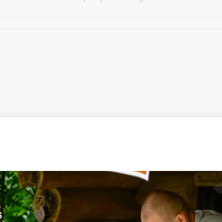
Vēlos atstāt savu e-pastu saziņai