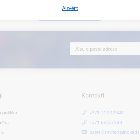
Aizvērt
Sniegt atsauksmi
i
Kontakti
 politika
+371 20022348
+371 64707588
mība
E-pasts:
pasts@smiltenesnovads.
te