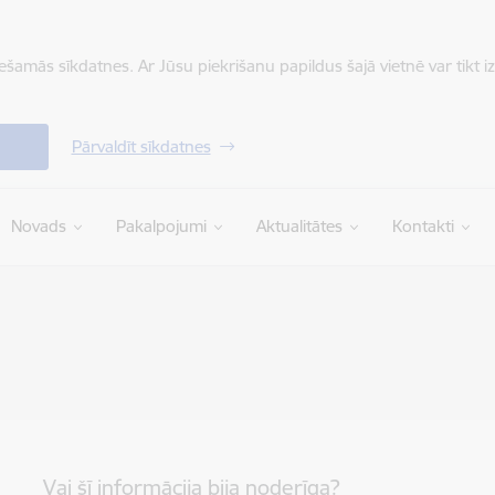
iešamās sīkdatnes. Ar Jūsu piekrišanu papildus šajā vietnē var tikt i
Pārvaldīt sīkdatnes
Novads
Pakalpojumi
Aktualitātes
Kontakti
Vai šī informācija bija noderīga?