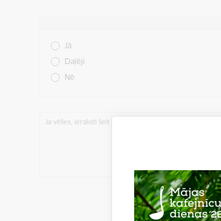
Vai šī informācija bija noderīga?
Jā
Daļēji
Nē
Ja vēlies, ieraksti šeit komentāru