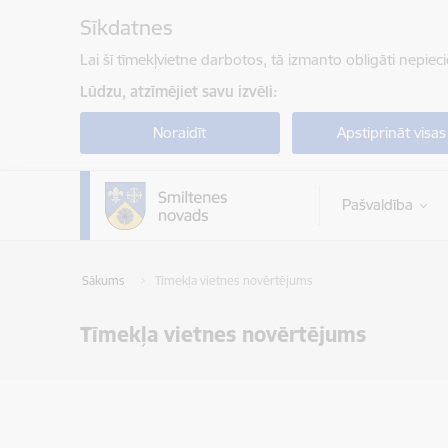
Pāriet uz lapas saturu
Sīkdatnes
Lai šī tīmekļvietne darbotos, tā izmanto obligāti nepiec
Lūdzu, atzīmējiet savu izvēli:
Noraidīt
Apstiprināt visas
Pašvaldība
Sākums
Tīmekļa vietnes novērtējums
Tīmekļa vietnes novērtējums