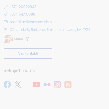
+371 20022348
+371 64707588
E-pasts:
pasts@smiltenesnovads.lv
Dārza iela 3, Smiltene, Smiltenes novads, LV-4729
Visi kontakti
Sekojiet mums