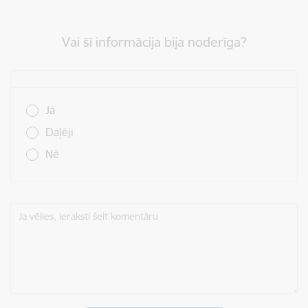
Vai šī informācija bija noderīga?
Vai šī informācija bija noderīga?
Jā
Daļēji
Nē
Ja vēlies, ieraksti šeit komentāru