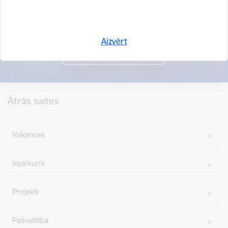
Aizvērt
Kājene
Ātrās saites
Vakances
Iepirkumi
Projekti
Pašvaldība