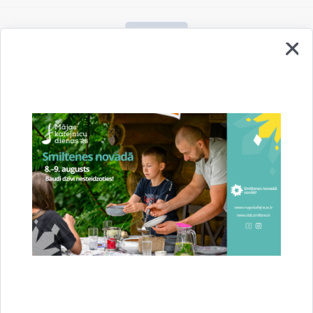
Vai šī informācija bija noderīga?
Sniegt atsauksmi
Esi pirmais, kurš uzzina!
Piesakies jaunumu saņemšanai savā e-pastā.