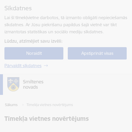
Pāriet uz lapas saturu
Sīkdatnes
Spied
lai meklētu
Enter
Lai šī tīmekļvietne darbotos, tā izmanto obligāti nepieciešamās
sīkdatnes. Ar Jūsu piekrišanu papildus šajā vietnē var tikt
izmantotas statistikas un sociālo mediju sīkdatnes.
Lūdzu, atzīmējiet savu izvēli:
Noraidīt
Apstiprināt visas
Pārvaldīt sīkdatnes
Sākums
Tīmekļa vietnes novērtējums
Tīmekļa vietnes novērtējums