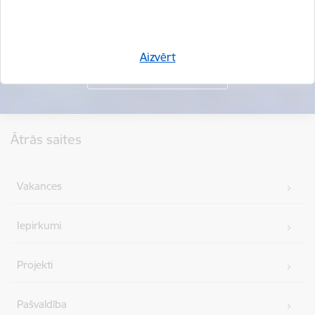
Aizvērt
Kājene
Ātrās saites
Vakances
Iepirkumi
Projekti
Pašvaldība