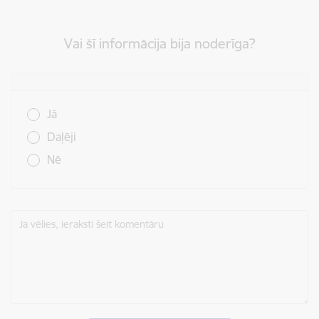
Vai šī informācija bija noderīga?
Vai šī informācija bija noderīga?
Jā
Daļēji
Nē
Ja vēlies, ieraksti šeit komentāru