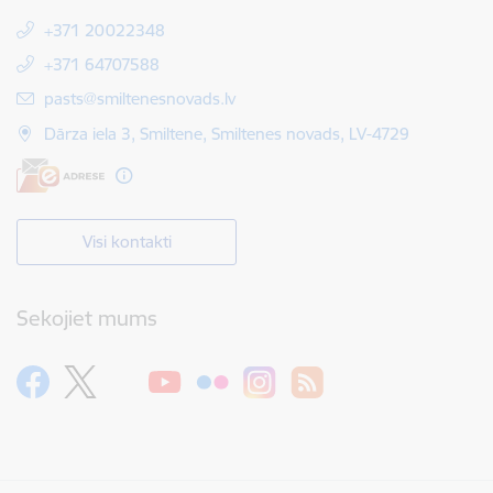
+371 20022348
+371 64707588
E-pasts:
pasts@smiltenesnovads.lv
Dārza iela 3, Smiltene, Smiltenes novads, LV-4729
Visi kontakti
Sekojiet mums