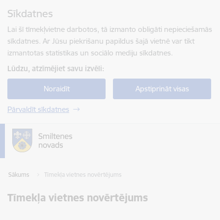
Pāriet uz lapas saturu
Sīkdatnes
Spied
lai meklētu
Enter
Lai šī tīmekļvietne darbotos, tā izmanto obligāti nepieciešamās
sīkdatnes. Ar Jūsu piekrišanu papildus šajā vietnē var tikt
izmantotas statistikas un sociālo mediju sīkdatnes.
Lūdzu, atzīmējiet savu izvēli:
Noraidīt
Apstiprināt visas
Pārvaldīt sīkdatnes
Sākums
Tīmekļa vietnes novērtējums
Tīmekļa vietnes novērtējums