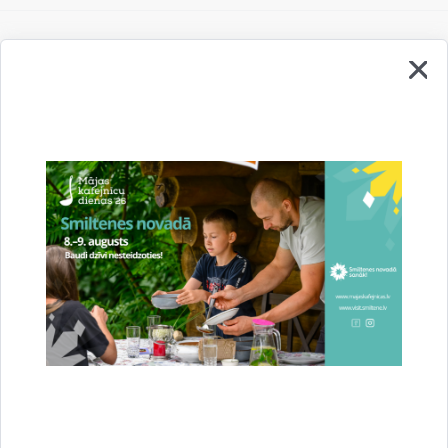
Vai šī informācija bija noderīga?
Sniegt atsauksmi
Esi pirmais, kurš uzzina!
Piesakies jaunumu saņemšanai savā e-pastā.