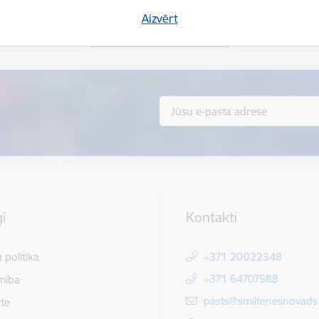
Aizvērt
Sniegt atsauksmi
i
Kontakti
 politika
+371 20022348
+371 64707588
mība
E-pasts:
pasts@smiltenesnovads.
te