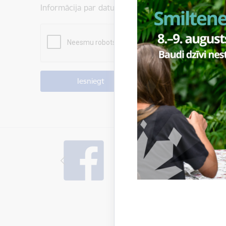
Informācija par datu apstrādi ir atrodama sadaļā: