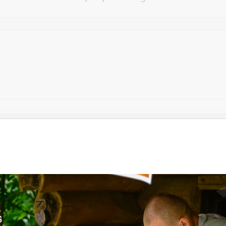
Vēlos atstāt savu e-pastu saziņai