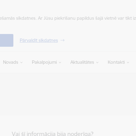
iešamās sīkdatnes. Ar Jūsu piekrišanu papildus šajā vietnē var tikt i
Pārvaldīt sīkdatnes
Novads
Pakalpojumi
Aktualitātes
Kontakti
Vai šī informācija bija noderīga?