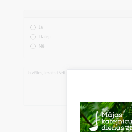
Vai šī informācija bija noderīga?
Jā
Daļēji
Nē
Ja vēlies, ieraksti šeit komentāru