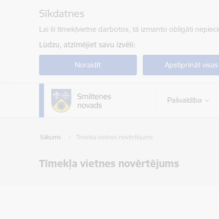
Pāriet uz lapas saturu
Sīkdatnes
Lai šī tīmekļvietne darbotos, tā izmanto obligāti nepiec
Lūdzu, atzīmējiet savu izvēli:
Noraidīt
Apstiprināt visas
Pašvaldība
Sākums
Tīmekļa vietnes novērtējums
Tīmekļa vietnes novērtējums