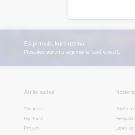
Esi pirmais, kurš uzzina!
Piesakies jaunumu saņemšanai savā e-pastā.
Kājene
Ātrās saites
Noderīg
Vakances
Privātuma
Iepirkumi
Piekļūsta
Projekti
Lapas kar