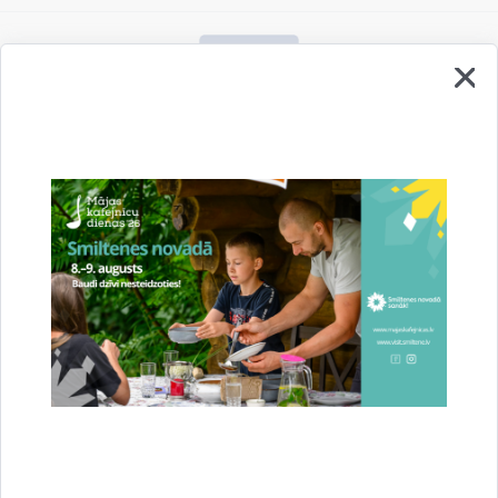
Vai šī informācija bija noderīga?
Sniegt atsauksmi
Esi pirmais, kurš uzzina!
Piesakies jaunumu saņemšanai savā e-pastā.