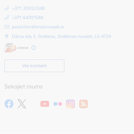
+371 20022348
+371 64707588
E-pasts:
pasts@smiltenesnovads.lv
Dārza iela 3, Smiltene, Smiltenes novads, LV-4729
Visi kontakti
Sekojiet mums