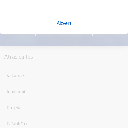
Aizvērt
Kājene
Ātrās saites
Vakances
Iepirkumi
Projekti
Pašvaldība