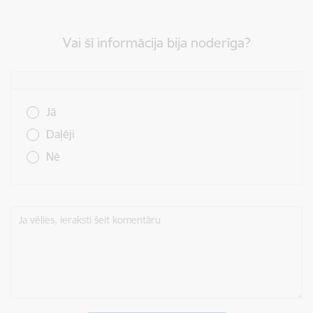
Vai šī informācija bija noderīga?
Vai šī informācija bija noderīga?
Jā
Daļēji
Nē
Ja vēlies, ieraksti šeit komentāru