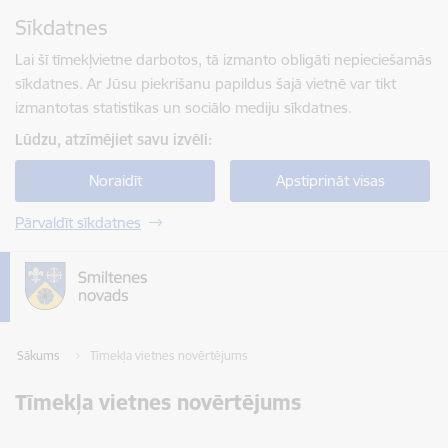
Pāriet uz lapas saturu
Sīkdatnes
Spied
lai meklētu
Enter
Lai šī tīmekļvietne darbotos, tā izmanto obligāti nepieciešamās
sīkdatnes. Ar Jūsu piekrišanu papildus šajā vietnē var tikt
izmantotas statistikas un sociālo mediju sīkdatnes.
Lūdzu, atzīmējiet savu izvēli:
Noraidīt
Apstiprināt visas
Pārvaldīt sīkdatnes
Sākums
Tīmekļa vietnes novērtējums
Tīmekļa vietnes novērtējums