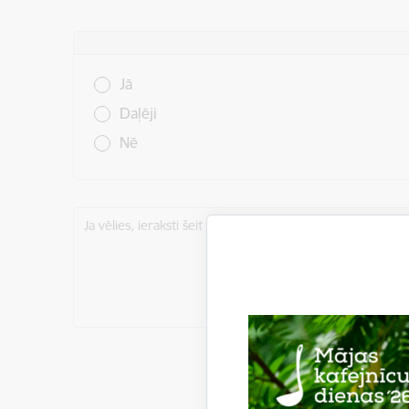
Vai šī informācija bija noderīga?
Jā
Daļēji
Nē
Ja vēlies, ieraksti šeit komentāru