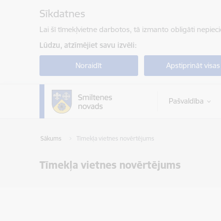
Pāriet uz lapas saturu
Sīkdatnes
Lai šī tīmekļvietne darbotos, tā izmanto obligāti nepiec
Lūdzu, atzīmējiet savu izvēli:
Noraidīt
Apstiprināt visas
Pašvaldība
Sākums
Tīmekļa vietnes novērtējums
Tīmekļa vietnes novērtējums