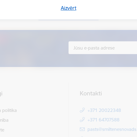
Aizvērt
Sniegt atsauksmi
i
Kontakti
 politika
+371 20022348
+371 64707588
mība
E-pasts:
pasts@smiltenesnovads.
te