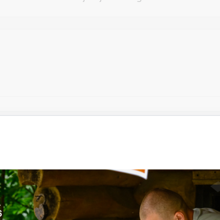
Vēlos atstāt savu e-pastu saziņai