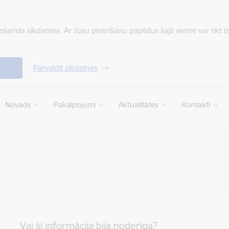
iešamās sīkdatnes. Ar Jūsu piekrišanu papildus šajā vietnē var tikt i
Pārvaldīt sīkdatnes
Novads
Pakalpojumi
Aktualitātes
Kontakti
Vai šī informācija bija noderīga?