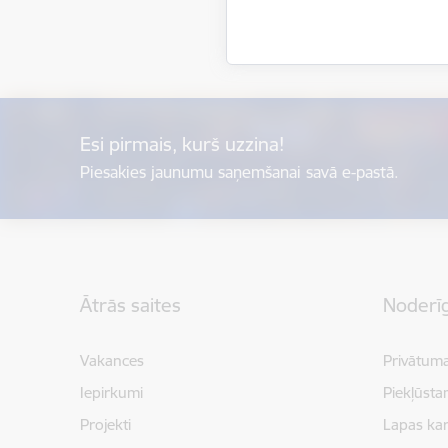
Esi pirmais, kurš uzzina!
Piesakies jaunumu saņemšanai savā e-pastā.
Kājene
Ātrās saites
Noderīg
Vakances
Privātuma
Iepirkumi
Piekļūsta
Projekti
Lapas kar