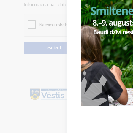
Informācija par datu apstrādi ir atrodama sadaļā: