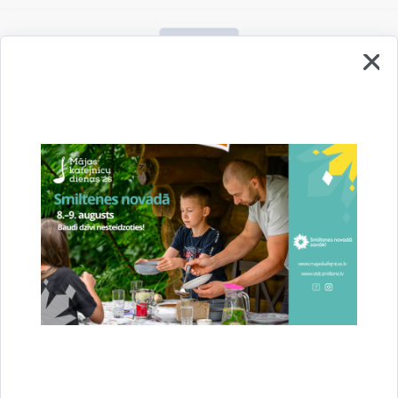
Vai šī informācija bija noderīga?
Sniegt atsauksmi
Esi pirmais, kurš uzzina!
Piesakies jaunumu saņemšanai savā e-pastā.