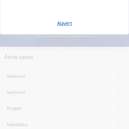
Aizvērt
Kājene
Ātrās saites
Vakances
Iepirkumi
Projekti
Pašvaldība