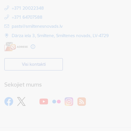
+371 20022348
+371 64707588
E-pasts:
pasts@smiltenesnovads.lv
Dārza iela 3, Smiltene, Smiltenes novads, LV-4729
Visi kontakti
Sekojiet mums