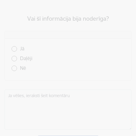
Vai šī informācija bija noderīga?
Vai šī informācija bija noderīga?
Jā
Daļēji
Nē
Ja vēlies, ieraksti šeit komentāru