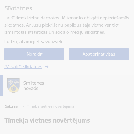
Pāriet uz lapas saturu
Sīkdatnes
Spied
lai meklētu
Enter
Lai šī tīmekļvietne darbotos, tā izmanto obligāti nepieciešamās
sīkdatnes. Ar Jūsu piekrišanu papildus šajā vietnē var tikt
izmantotas statistikas un sociālo mediju sīkdatnes.
Lūdzu, atzīmējiet savu izvēli:
Noraidīt
Apstiprināt visas
Pārvaldīt sīkdatnes
Sākums
Tīmekļa vietnes novērtējums
Tīmekļa vietnes novērtējums