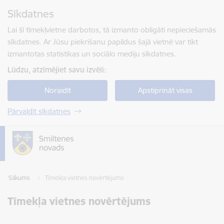
Pāriet uz lapas saturu
Sīkdatnes
Spied
lai meklētu
Enter
Lai šī tīmekļvietne darbotos, tā izmanto obligāti nepieciešamās
sīkdatnes. Ar Jūsu piekrišanu papildus šajā vietnē var tikt
izmantotas statistikas un sociālo mediju sīkdatnes.
Lūdzu, atzīmējiet savu izvēli:
Noraidīt
Apstiprināt visas
Pārvaldīt sīkdatnes
Sākums
Tīmekļa vietnes novērtējums
Tīmekļa vietnes novērtējums