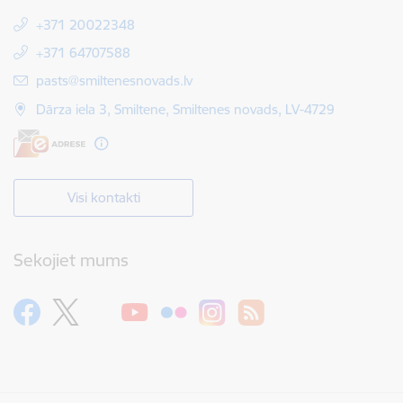
+371 20022348
+371 64707588
E-pasts:
pasts@smiltenesnovads.lv
Dārza iela 3, Smiltene, Smiltenes novads, LV-4729
Visi kontakti
Sekojiet mums