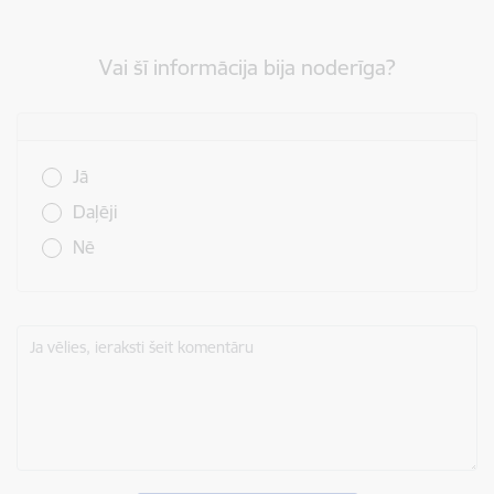
Vai šī informācija bija noderīga?
Vai šī informācija bija noderīga?
Jā
Daļēji
Nē
Ja vēlies, ieraksti šeit komentāru