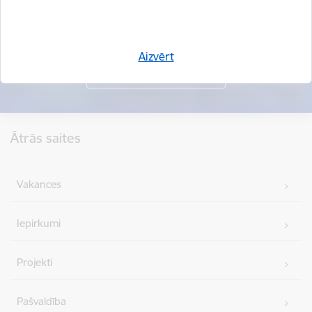
Aizvērt
Kājene
Ātrās saites
Vakances
Iepirkumi
Projekti
Pašvaldība