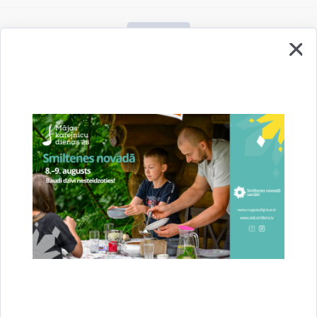
Vai šī informācija bija noderīga?
Sniegt atsauksmi
Esi pirmais, kurš uzzina!
Piesakies jaunumu saņemšanai savā e-pastā.