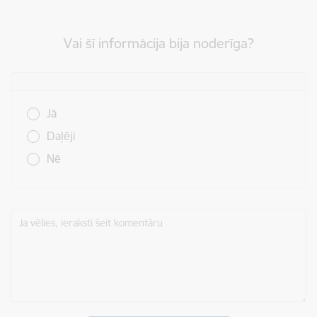
Vai šī informācija bija noderīga?
Vai šī informācija bija noderīga?
Jā
Daļēji
Nē
Ja vēlies, ieraksti šeit komentāru