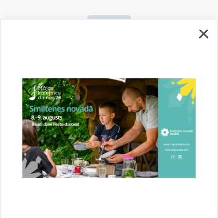
Vai šī informācija bija noderīga?
Sniegt atsauksmi
Esi pirmais, kurš uzzina!
Piesakies jaunumu saņemšanai savā e-pastā.