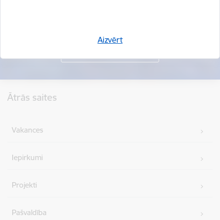
Aizvērt
Kājene
Ātrās saites
Vakances
Iepirkumi
Projekti
Pašvaldība