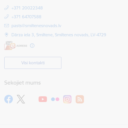
+371 20022348
+371 64707588
E-pasts:
pasts@smiltenesnovads.lv
Dārza iela 3, Smiltene, Smiltenes novads, LV-4729
Visi kontakti
Sekojiet mums