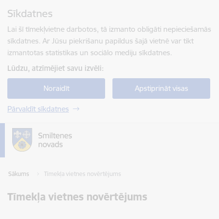
Pāriet uz lapas saturu
Sīkdatnes
Spied
lai meklētu
Enter
Lai šī tīmekļvietne darbotos, tā izmanto obligāti nepieciešamās
sīkdatnes. Ar Jūsu piekrišanu papildus šajā vietnē var tikt
izmantotas statistikas un sociālo mediju sīkdatnes.
Lūdzu, atzīmējiet savu izvēli:
Noraidīt
Apstiprināt visas
Pārvaldīt sīkdatnes
Sākums
Tīmekļa vietnes novērtējums
Tīmekļa vietnes novērtējums