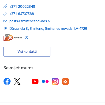
+371 20022348
+371 64707588
E-pasts:
pasts@smiltenesnovads.lv
Dārza iela 3, Smiltene, Smiltenes novads, LV-4729
Visi kontakti
Sekojiet mums