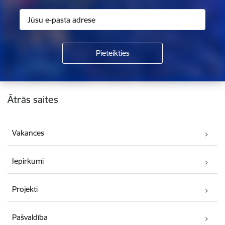
Kājene
Ātrās saites
Vakances
Iepirkumi
Projekti
Pašvaldība