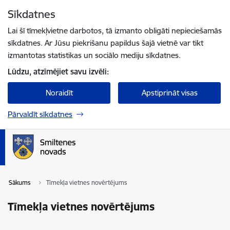
Pāriet uz lapas saturu
Sīkdatnes
Spied
lai meklētu
Enter
Lai šī tīmekļvietne darbotos, tā izmanto obligāti nepieciešamās
sīkdatnes. Ar Jūsu piekrišanu papildus šajā vietnē var tikt
izmantotas statistikas un sociālo mediju sīkdatnes.
Lūdzu, atzīmējiet savu izvēli:
Noraidīt
Apstiprināt visas
Pārvaldīt sīkdatnes
Sākums
Tīmekļa vietnes novērtējums
Tīmekļa vietnes novērtējums