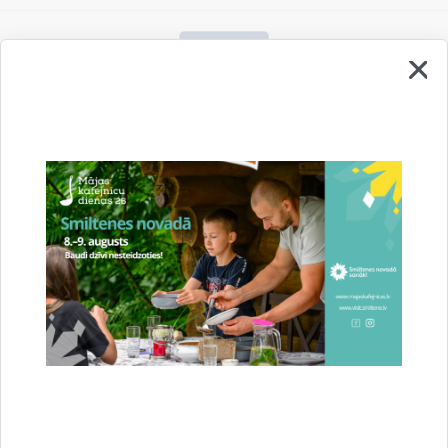
Vai šī informācija bija noderīga?
Sniegt atsauksmi
Esi pirmais, kurš uzzina!
Piesakies jaunumu saņemšanai savā e-pastā.