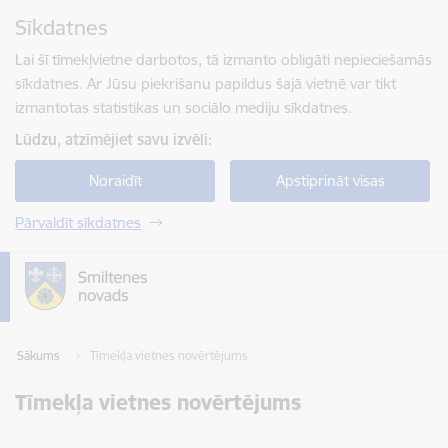
Pāriet uz lapas saturu
Sīkdatnes
Spied
lai meklētu
Enter
Lai šī tīmekļvietne darbotos, tā izmanto obligāti nepieciešamās
sīkdatnes. Ar Jūsu piekrišanu papildus šajā vietnē var tikt
izmantotas statistikas un sociālo mediju sīkdatnes.
Lūdzu, atzīmējiet savu izvēli:
Noraidīt
Apstiprināt visas
Pārvaldīt sīkdatnes
Sākums
Tīmekļa vietnes novērtējums
Tīmekļa vietnes novērtējums