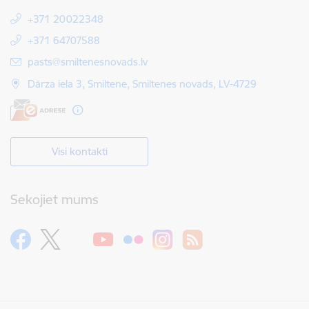
+371 20022348
+371 64707588
E-pasts:
pasts@smiltenesnovads.lv
Dārza iela 3, Smiltene, Smiltenes novads, LV-4729
Visi kontakti
Sekojiet mums