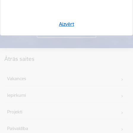
Aizvērt
Kājene
Ātrās saites
Vakances
Iepirkumi
Projekti
Pašvaldība