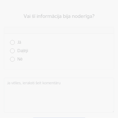
Vai šī informācija bija noderīga?
Vai šī informācija bija noderīga?
Jā
Daļēji
Nē
Ja vēlies, ieraksti šeit komentāru