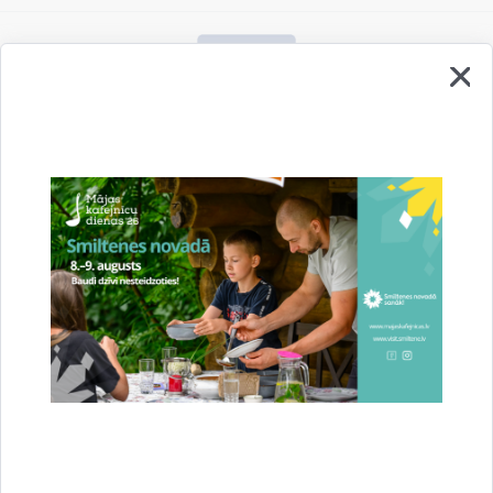
Vai šī informācija bija noderīga?
Sniegt atsauksmi
Esi pirmais, kurš uzzina!
Piesakies jaunumu saņemšanai savā e-pastā.