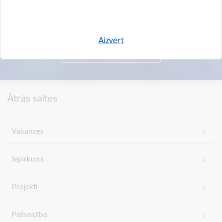
Aizvērt
Kājene
Ātrās saites
Vakances
Iepirkumi
Projekti
Pašvaldība