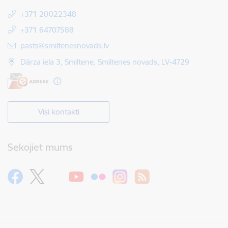
+371 20022348
+371 64707588
E-pasts:
pasts@smiltenesnovads.lv
Dārza iela 3, Smiltene, Smiltenes novads, LV-4729
Visi kontakti
Sekojiet mums