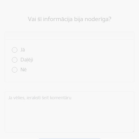
Vai šī informācija bija noderīga?
Vai šī informācija bija noderīga?
Jā
Daļēji
Nē
Ja vēlies, ieraksti šeit komentāru