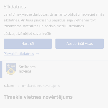
Pāriet uz lapas saturu
Sīkdatnes
Spied
lai meklētu
Enter
Lai šī tīmekļvietne darbotos, tā izmanto obligāti nepieciešamās
sīkdatnes. Ar Jūsu piekrišanu papildus šajā vietnē var tikt
izmantotas statistikas un sociālo mediju sīkdatnes.
Lūdzu, atzīmējiet savu izvēli:
Noraidīt
Apstiprināt visas
Pārvaldīt sīkdatnes
Sākums
Tīmekļa vietnes novērtējums
Tīmekļa vietnes novērtējums