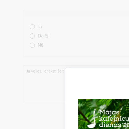
Vai šī informācija bija noderīga?
Jā
Daļēji
Nē
Ja vēlies, ieraksti šeit komentāru