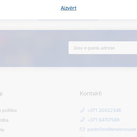
Aizvērt
Sniegt atsauksmi
i
Kontakti
 politika
+371 20022348
+371 64707588
mība
E-pasts:
pasts@smiltenesnovads.
te