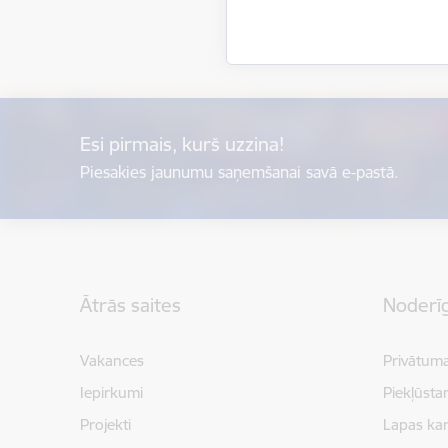
Esi pirmais, kurš uzzina!
Piesakies jaunumu saņemšanai savā e-pastā.
Kājene
Ātrās saites
Noderīg
Vakances
Privātuma
Iepirkumi
Piekļūsta
Projekti
Lapas kar