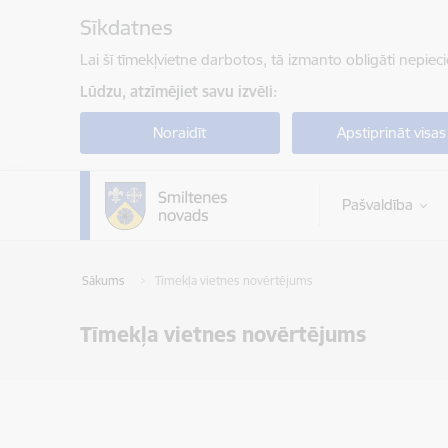
Pāriet uz lapas saturu
Sīkdatnes
Lai šī tīmekļvietne darbotos, tā izmanto obligāti nepiec
Lūdzu, atzīmējiet savu izvēli:
Noraidīt
Apstiprināt visas
Pašvaldība
Sākums
Tīmekļa vietnes novērtējums
Tīmekļa vietnes novērtējums