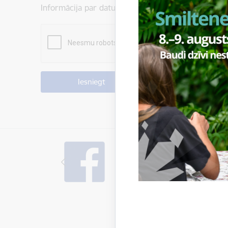
Informācija par datu apstrādi ir atrodama sadaļā: