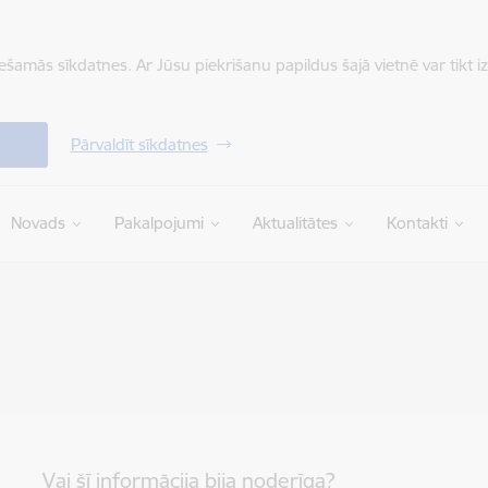
iešamās sīkdatnes. Ar Jūsu piekrišanu papildus šajā vietnē var tikt i
Pārvaldīt sīkdatnes
Novads
Pakalpojumi
Aktualitātes
Kontakti
Vai šī informācija bija noderīga?