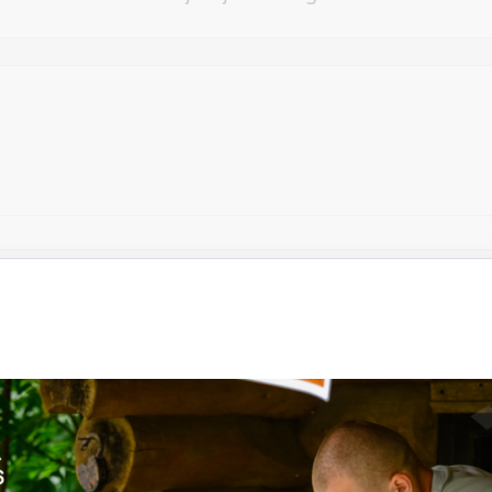
Vēlos atstāt savu e-pastu saziņai