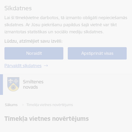
Pāriet uz lapas saturu
Sīkdatnes
Spied
lai meklētu
Enter
Lai šī tīmekļvietne darbotos, tā izmanto obligāti nepieciešamās
sīkdatnes. Ar Jūsu piekrišanu papildus šajā vietnē var tikt
izmantotas statistikas un sociālo mediju sīkdatnes.
Lūdzu, atzīmējiet savu izvēli:
Noraidīt
Apstiprināt visas
Pārvaldīt sīkdatnes
Sākums
Tīmekļa vietnes novērtējums
Tīmekļa vietnes novērtējums