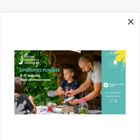
Vai šī informācija bija noderīga?
Sniegt atsauksmi
Esi pirmais, kurš uzzina!
Piesakies jaunumu saņemšanai savā e-pastā.