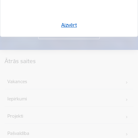
Aizvērt
Kājene
Ātrās saites
Vakances
Iepirkumi
Projekti
Pašvaldība