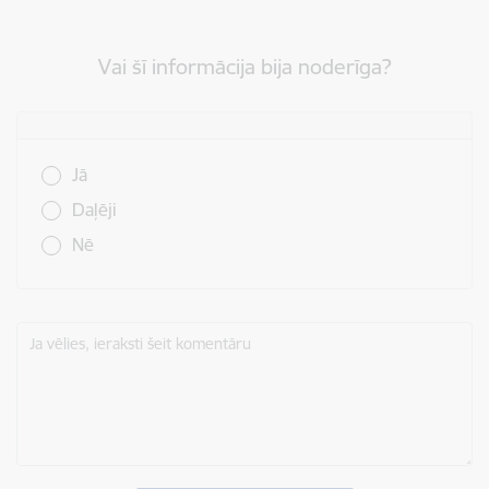
Vai šī informācija bija noderīga?
Vai šī informācija bija noderīga?
Jā
Daļēji
Nē
Ja vēlies, ieraksti šeit komentāru