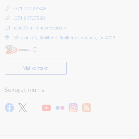
+371 20022348
+371 64707588
E-pasts:
pasts@smiltenesnovads.lv
Dārza iela 3, Smiltene, Smiltenes novads, LV-4729
Visi kontakti
Sekojiet mums