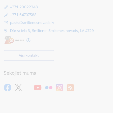
+371 20022348
+371 64707588
E-pasts:
pasts@smiltenesnovads.lv
Dārza iela 3, Smiltene, Smiltenes novads, LV-4729
Visi kontakti
Sekojiet mums