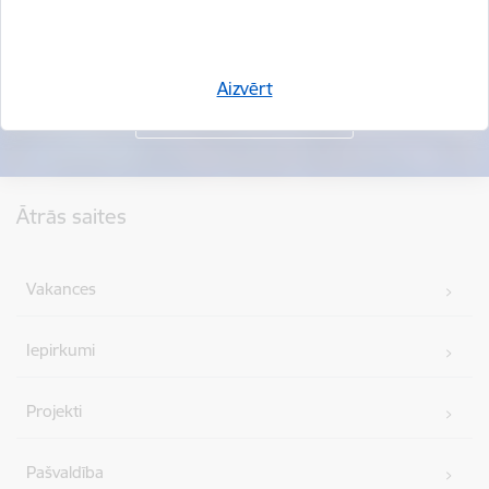
Aizvērt
Kājene
Ātrās saites
Vakances
Iepirkumi
Projekti
Pašvaldība