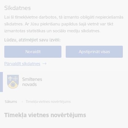
Pāriet uz lapas saturu
Sīkdatnes
Spied
lai meklētu
Enter
Lai šī tīmekļvietne darbotos, tā izmanto obligāti nepieciešamās
sīkdatnes. Ar Jūsu piekrišanu papildus šajā vietnē var tikt
izmantotas statistikas un sociālo mediju sīkdatnes.
Lūdzu, atzīmējiet savu izvēli:
Noraidīt
Apstiprināt visas
Pārvaldīt sīkdatnes
Sākums
Tīmekļa vietnes novērtējums
Tīmekļa vietnes novērtējums