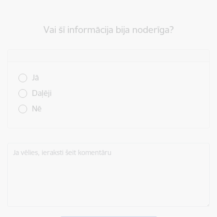
Vai šī informācija bija noderīga?
Vai šī informācija bija noderīga?
Jā
Daļēji
Nē
Ja vēlies, ieraksti šeit komentāru