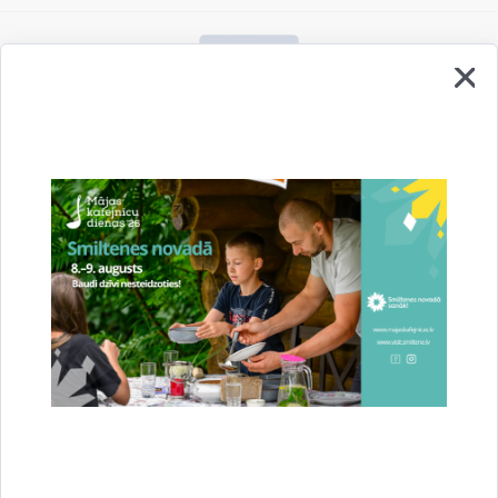
Vai šī informācija bija noderīga?
Sniegt atsauksmi
Esi pirmais, kurš uzzina!
Piesakies jaunumu saņemšanai savā e-pastā.