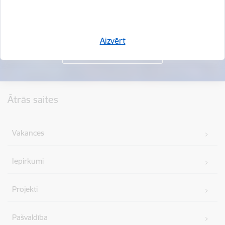
Aizvērt
Kājene
Ātrās saites
Vakances
Iepirkumi
Projekti
Pašvaldība