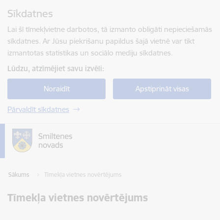
Pāriet uz lapas saturu
Sīkdatnes
Spied
lai meklētu
Enter
Lai šī tīmekļvietne darbotos, tā izmanto obligāti nepieciešamās
sīkdatnes. Ar Jūsu piekrišanu papildus šajā vietnē var tikt
izmantotas statistikas un sociālo mediju sīkdatnes.
Lūdzu, atzīmējiet savu izvēli:
Noraidīt
Apstiprināt visas
Pārvaldīt sīkdatnes
Sākums
Tīmekļa vietnes novērtējums
Tīmekļa vietnes novērtējums