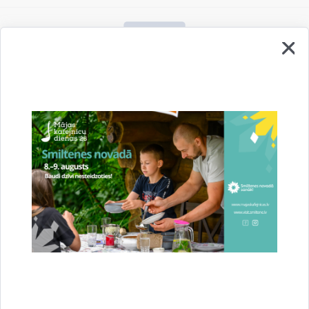
Vai šī informācija bija noderīga?
Sniegt atsauksmi
Esi pirmais, kurš uzzina!
Piesakies jaunumu saņemšanai savā e-pastā.