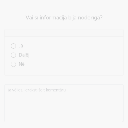
Vai šī informācija bija noderīga?
Vai šī informācija bija noderīga?
Jā
Daļēji
Nē
Ja vēlies, ieraksti šeit komentāru