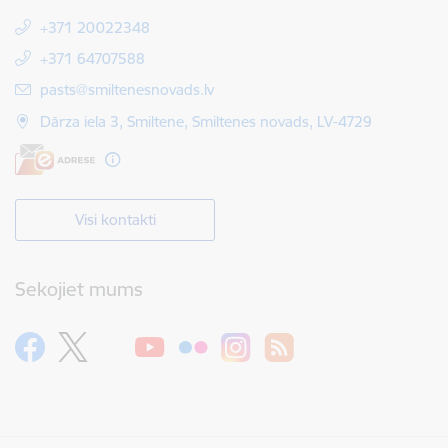
+371 20022348
+371 64707588
E-pasts:
pasts@smiltenesnovads.lv
Dārza iela 3, Smiltene, Smiltenes novads, LV-4729
Visi kontakti
Sekojiet mums